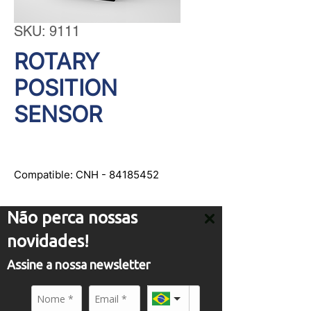
SKU: 9111
ROTARY
POSITION
SENSOR
Compatible: CNH - 84185452
Não perca nossas
novidades!
Assine a nossa newsletter
SERVICE
comercial01@panflight.com
+55 (19) 3437-2010