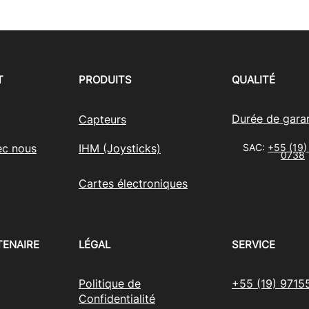
T
PRODUITS
QUALITÉ
Durée de garan
Capteurs
ec nous
IHM (Joysticks)
SAC:
+55 (19)
0738
Cartes électroniques
TENAIRE
LÉGAL
SERVICE
Politique de
+55 (19) 9715
Confidentialité