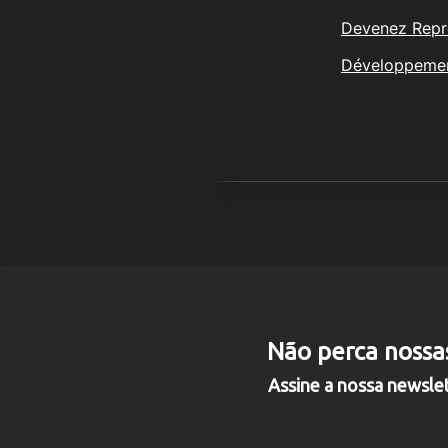
Devenez Repr
Développeme
Não perca nossa
©
PANFLIGHT INDÚSTRIA, C
Assine a nossa newsle
Rua Guilherme B