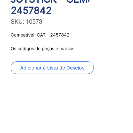
2457842
SKU: 10573
Compatível: CAT - 2457842
Os códigos de peças e marcas
mencionados neste site são utilizados
apenas para fins de referência. A
Adicionar à Lista de Desejos
PANFLIGHT SENSORS não possui
qualquer afiliação ou associação com
os fabricantes citados nas referências
deste site. Todos os nomes, marcas e
logotipos citados são propriedade de
seus respectivos titulares legais.