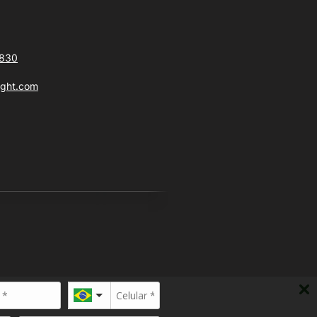
6830
ight.com