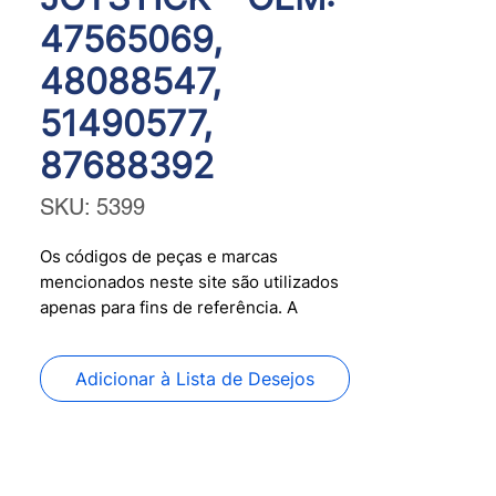
47565069,
48088547,
51490577,
87688392
SKU: 5399
Os códigos de peças e marcas
mencionados neste site são utilizados
apenas para fins de referência. A
PANFLIGHT SENSORS não possui
qualquer afiliação ou associação com
Adicionar à Lista de Desejos
os fabricantes citados nas referências
deste site. Todos os nomes, marcas e
logotipos citados são propriedade de
seus respectivos titulares legais.