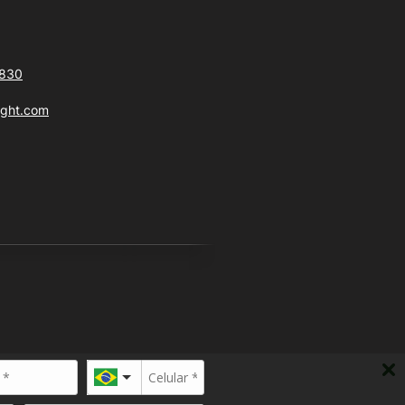
6830
ight.com