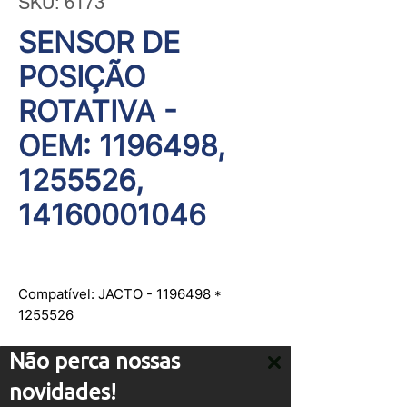
SKU: 6173
SENSOR DE
POSIÇÃO
ROTATIVA -
OEM: 1196498,
1255526,
14160001046
Compatível: JACTO - 1196498 *
1255526
Os códigos de peças e marcas
Não perca nossas
mencionados neste site são
novidades!
utilizados apenas para fins de