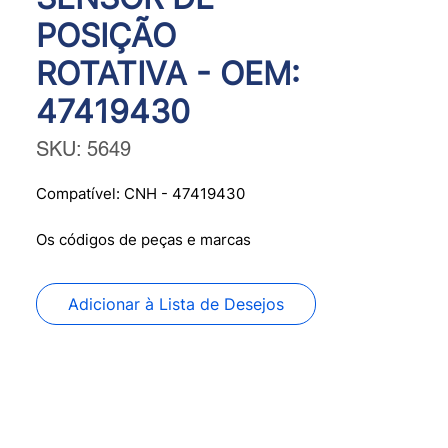
POSIÇÃO
ROTATIVA - OEM:
47419430
SKU: 5649
Compatível: CNH - 47419430
Os códigos de peças e marcas
mencionados neste site são utilizados
apenas para fins de referência. A
Adicionar à Lista de Desejos
PANFLIGHT SENSORS não possui
qualquer afiliação ou associação com
os fabricantes citados nas referências
deste site. Todos os nomes, marcas e
logotipos citados são propriedade de
seus respectivos titulares legais.