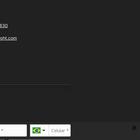
6830
ight.com