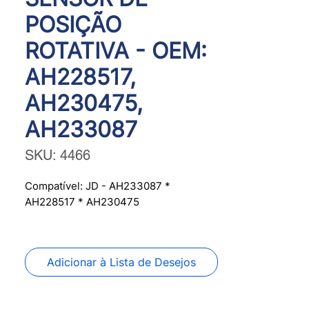
POSIÇÃO
ROTATIVA - OEM:
AH228517,
AH230475,
AH233087
SKU: 4466
Compatível: JD - AH233087 *
AH228517 * AH230475
Os códigos de peças e marcas
mencionados neste site são utilizados
Adicionar à Lista de Desejos
apenas para fins de referência. A
PANFLIGHT SENSORS não possui
qualquer afiliação ou associação com