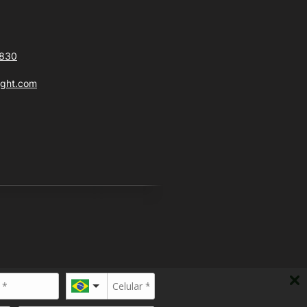
6830
ight.com