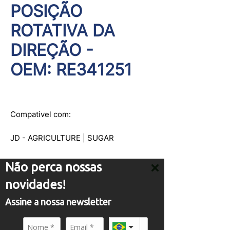
POSIÇÃO
ROTATIVA DA
DIREÇÃO -
OEM: RE341251
Compativel com:
JD - AGRICULTURE | SUGAR
CANE HARVESTER: CH570,
CH670, CH950, CH960
Não perca nossas
TRACTOR: 8320RT, 8345RT,
novidades!
8370RT, 9470RT, 9520RT,
9570RT
Assine a nossa newsletter
ATENDIMENTO
CASE - AGRICULTURE
comercial01@panflight.com