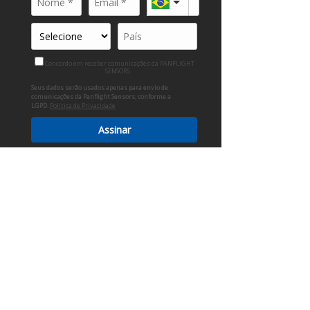
SENSOR DE POSIÇÃO ROTATIVA -
OEM: AT333680
Concordo em receber comunicações da PANFLIGHT
SENSORS.
Seus dados serão usados apenas para envio de
comunicações da Panflight Sensors, conforme a
LGPD.
Política de Privacidade
Assinar
SENSOR DE POSIÇÃO ROTATIVA -
OEM: AH145352, AXE58085