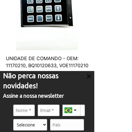
UNIDADE DE COMANDO - OEM:
11170210, BQ10120633, VOE11170210
Não perca nossas
novidades!
ATENDIMENTO
Assine a nossa newsletter
comercial01@panflight.com
+55 (19) 3437-2010
+55 (19) 97155-8740
A PANFLIGHT