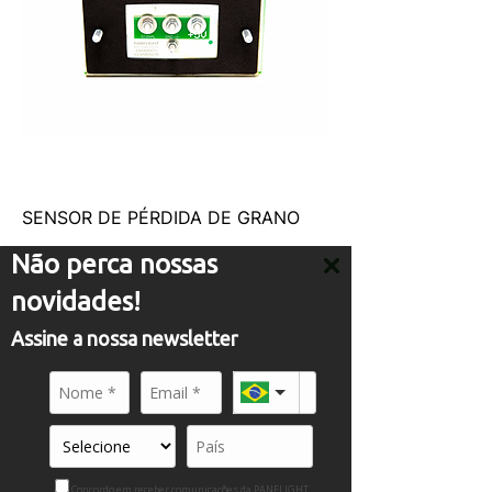
SENSOR DE PÉRDIDA DE GRANO
Não perca nossas
novidades!
ATENDIMENTO
Assine a nossa newsletter
comercial01@panflight.com
+55 (19) 3437-2010
+55 (19) 97155-8740
A PANFLIGHT
Sobre
Concordo em receber comunicações da PANFLIGHT