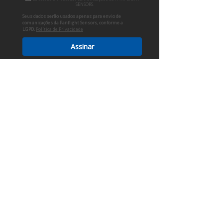
SENSORS.
Trabalhe Conosco
Seus dados serão usados apenas para envio de
Mapa do Site
comunicações da Panflight Sensors, conforme a
LGPD.
Política de Privacidade
PRODUTOS
Assinar
Sensores
IHM (Joysticks)
Placas Eletrônicas
Desenvolvimento
QUALIDADE
Termo de Garantia
LEGAL
Política de Privacidade
REDES SOCIAIS