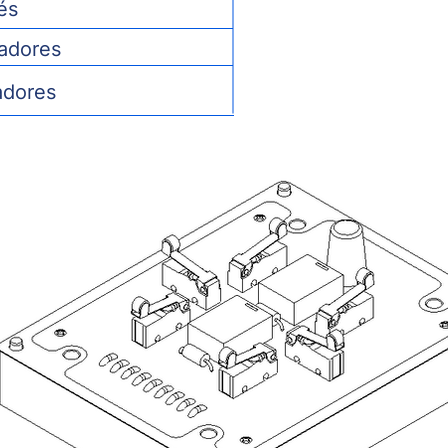
és
adores
adores