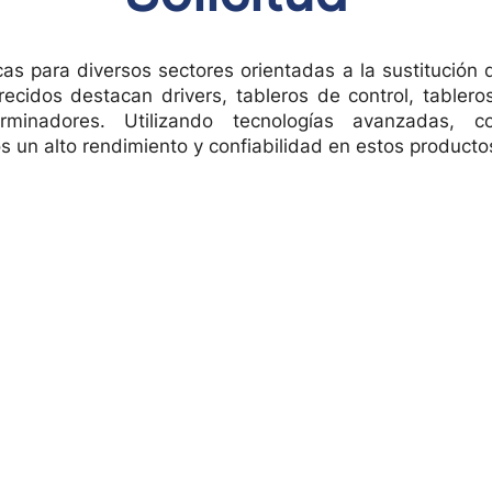
cas para diversos sectores orientadas a la sustitución
recidos destacan drivers, tableros de control, tablero
erminadores. Utilizando tecnologías avanzadas, 
OR
TECLA DE CONTROL DE SECCIÓN
Vista rápida
PUEDE
 un alto rendimiento y confiabilidad en estos producto