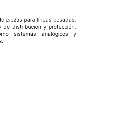
 de piezas para líneas pesadas.
s de distribución y protección,
como sistemas analógicos y
 TERMINADOR
Vista rápida
s.