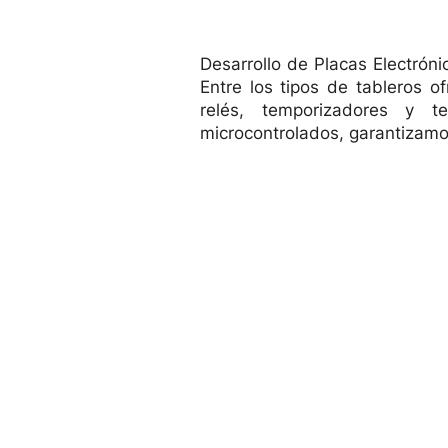
Desarrollo de Placas Electróni
Entre los tipos de tableros of
relés, temporizadores y t
CONJUNTO DEL CONTROLAD
TARJETA ELECTRÓNICA -
Vista rápida
Vista rápida
microcontrolados, garantizamos
REPARACIÓN DE ACTUADORES