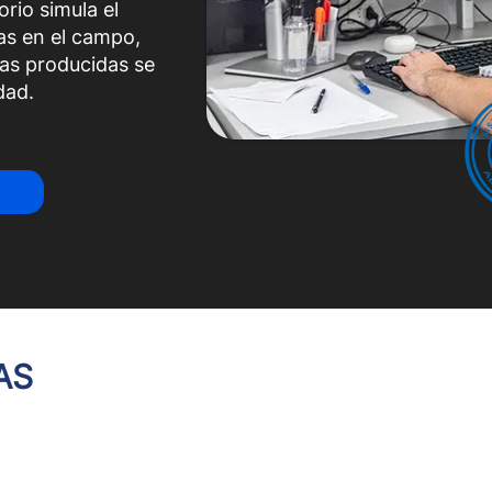
rio simula el
as en el campo,
as producidas se
dad.
AS