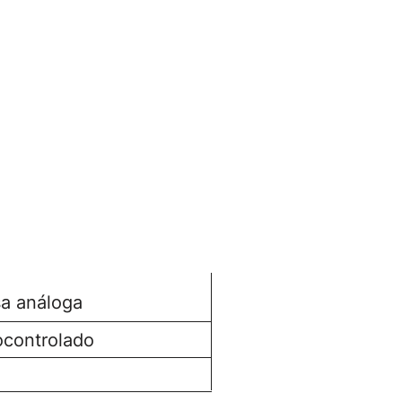
ologías
a análoga
ocontrolado