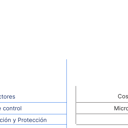
pos
Tecn
Cos
tores
e control
Micr
ución y Protección