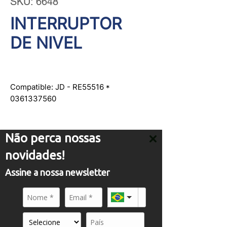
SKU: 6648
INTERRUPTOR
DE NIVEL
Compatible: JD - RE55516 *
0361337560
Não perca nossas
novidades!
ATENDIMENTO
Assine a nossa newsletter
comercial01@panflight.com
+55 (19) 3437-2010
+55 (19) 97155-8740