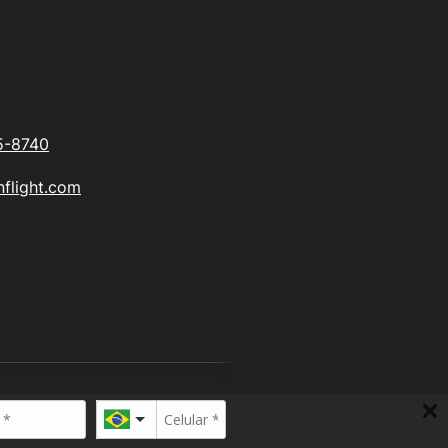
5-8740
flight.com