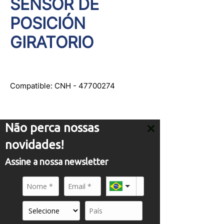
SENSOR DE
POSICIÓN
GIRATORIO
Compatible: CNH - 47700274
Não perca nossas
novidades!
ATENDIMENTO
Assine a nossa newsletter
comercial01@panflight.com
+55 (19) 3437-2010
+55 (19) 97155-8740
A PANFLIGHT