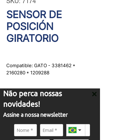
SKU: 7174
SENSOR DE
POSICIÓN
GIRATORIO
Compatible: GATO - 3381462 *
2160280 * 1209288
Não perca nossas
novidades!
Assine a nossa newsletter
ATENDIMENTO
comercial01@panflight.com
+55 (19) 3437-2010