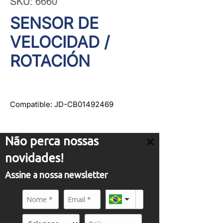
SKU: 6660
SENSOR DE
VELOCIDAD /
ROTACIÓN
Compatible: JD-CB01492469
Não perca nossas
novidades!
ATENDIMENTO
Assine a nossa newsletter
comercial01@panflight.com
+55 (19) 3437-2010
+55 (19) 97155-8740