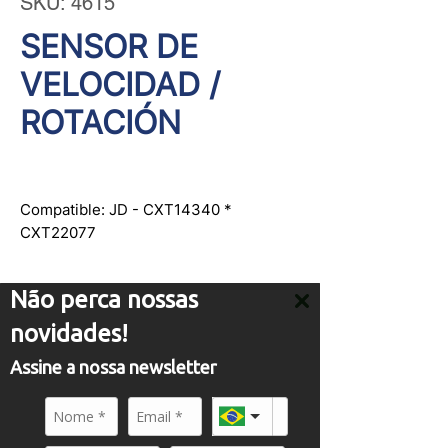
SKU: 4615
SENSOR DE
VELOCIDAD /
ROTACIÓN
Compatible: JD - CXT14340 *
CXT22077
Não perca nossas
novidades!
Assine a nossa newsletter
ATENDIMENTO
comercial01@panflight.com
+55 (19) 3437-2010