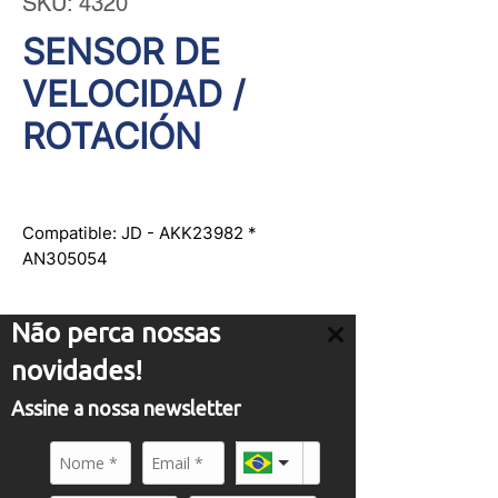
SKU: 4320
SENSOR DE
VELOCIDAD /
ROTACIÓN
Compatible: JD - AKK23982 *
AN305054
Não perca nossas
novidades!
Assine a nossa newsletter
ATENDIMENTO
comercial01@panflight.com
+55 (19) 3437-2010