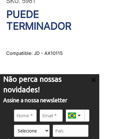
SKU: 5981
PUEDE
TERMINADOR
Compatible: JD - AX10115
Não perca nossas
novidades!
ATENDIMENTO
Assine a nossa newsletter
comercial01@panflight.com
+55 (19) 3437-2010
+55 (19) 97155-8740
A PANFLIGHT