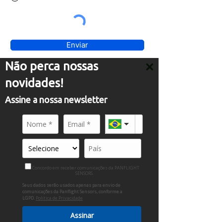
Enviar
Não perca nossas
novidades!
Découvrez nos
Assine a nossa newsletter
produits
Des solutions innovantes pour
répondre à vos besoins.
Concordo em receber comunicações da PANFLIGHT
SENSORS.
Seus dados serão usados apenas para envio de
comunicações da Panflight Sensors, conforme a
LGPD.
Política de Privacidade
Assinar