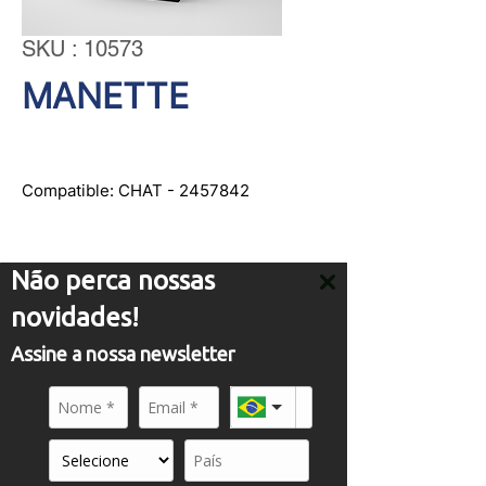
SKU : 10573
MANETTE
Compatible: CHAT - 2457842
Não perca nossas
novidades!
SERVICE
Assine a nossa newsletter
comercial01@panflight.com
+55 (19) 3437-2010
+55 (19) 97155-8740
A PANFLIGHT