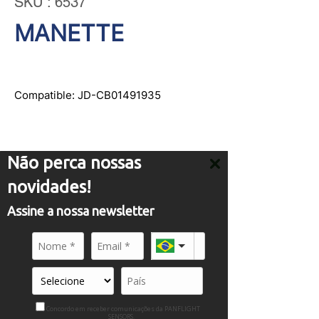
SKU : 6537
MANETTE
Compatible: JD-CB01491935
Não perca nossas
novidades!
SERVICE
Assine a nossa newsletter
comercial01@panflight.com
+55 (19) 3437-2010
+55 (19) 97155-8740
A PANFLIGHT
Sur
Concordo em receber comunicações da PANFLIGHT
Travaillez avec nous
SENSORS.