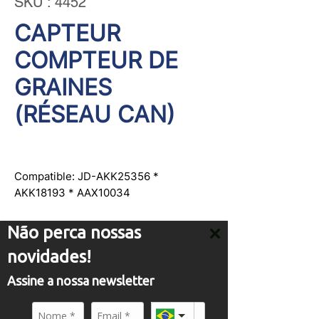
SKU : 4452
CAPTEUR
COMPTEUR DE
GRAINES
(RÉSEAU CAN)
Compatible: JD-AKK25356 *
AKK18193 * AAX10034
Não perca nossas
novidades!
Assine a nossa newsletter
SERVICE
comercial01@panflight.com