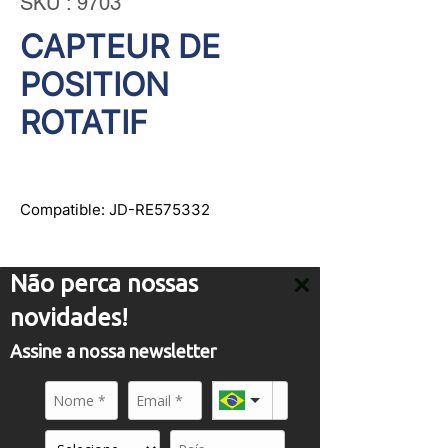
SKU : 9703
CAPTEUR DE
POSITION
ROTATIF
Compatible: JD-RE575332
Não perca nossas
novidades!
SERVICE
Assine a nossa newsletter
comercial01@panflight.com
+55 (19) 3437-2010
+55 (19) 97155-8740