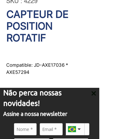
SKU : 4229
CAPTEUR DE
POSITION
ROTATIF
Compatible: JD-AXE17036 *
AXE57294
Não perca nossas
novidades!
Assine a nossa newsletter
SERVICE
comercial01@panflight.com
+55 (19) 3437-2010