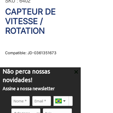
SKU : 6402
CAPTEUR DE
VITESSE /
ROTATION
Compatible: JD-0361351673
Não perca nossas
novidades!
SERVICE
Assine a nossa newsletter
comercial01@panflight.com
+55 (19) 3437-2010
+55 (19) 97155-8740