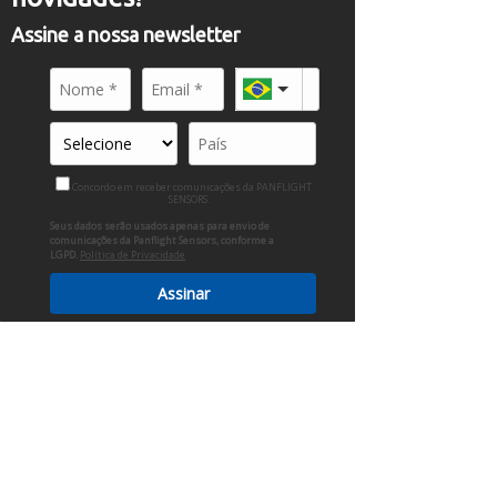
Assine a nossa newsletter
PRODUTOS
PANFLIGHT
Concordo em receber comunicações da PANFLIGHT
SENSORS.
Seus dados serão usados apenas para envio de
comunicações da Panflight Sensors, conforme a
LGPD.
Política de Privacidade
Assinar
SENSOR DE ÂNGULO - OEM: