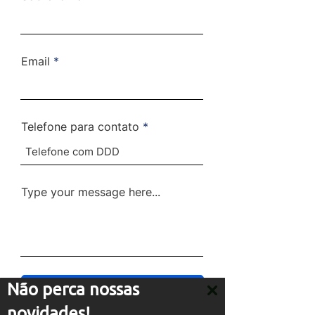
Email
Telefone para contato
Type your message here...
Enviar
Não perca nossas
novidades!