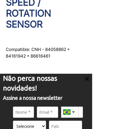
SPEED /
ROTATION
SENSOR
Compatible: CNH - 84058862 * 
84161942 * 86616461
Não perca nossas
novidades!
SERVICE
Assine a nossa newsletter
comercial01@panflight.com
+55 (19) 3437-2010
+55 (19) 97155-8740