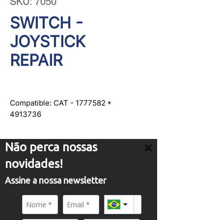
SKU: 7050
SWITCH -
JOYSTICK
REPAIR
Compatible: CAT - 1777582 * 
4913736
Não perca nossas
novidades!
Assine a nossa newsletter
SERVICE
comercial01@panflight.com
+55 (19) 3437-2010