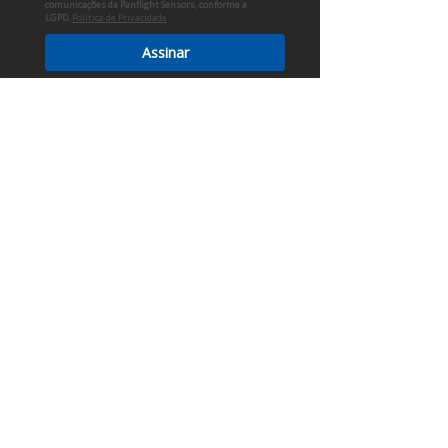
comunicações da Panflight Sensors, conforme a
LGPD.
Política de Privacidade
Assinar
SPEED / ROTATION SENSOR