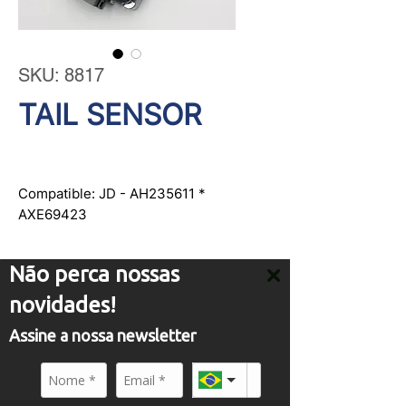
SKU: 8817
TAIL SENSOR
Compatible: JD - AH235611 * 
AXE69423
Não perca nossas
novidades!
Assine a nossa newsletter
SERVICE
comercial01@panflight.com
+55 (19) 3437-2010