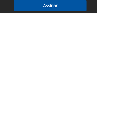
Assinar
ROTARY POSITION SENSOR