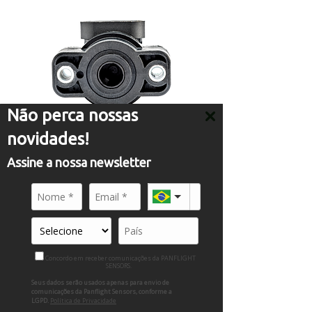
Não perca nossas
novidades!
Assine a nossa newsletter
ROTARY POSITION SENSOR
Concordo em receber comunicações da PANFLIGHT
SENSORS.
Seus dados serão usados apenas para envio de
comunicações da Panflight Sensors, conforme a
LGPD.
Política de Privacidade